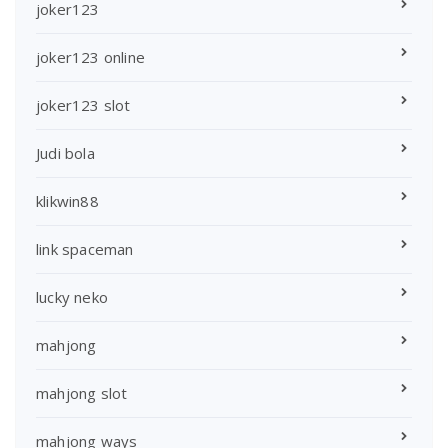
joker123
joker123 online
joker123 slot
Judi bola
klikwin88
link spaceman
lucky neko
mahjong
mahjong slot
mahjong ways