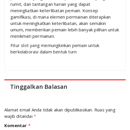
rumit, dan tantangan harian yang dapat
meningkatkan keterlibatan pemain. Konsep
gamifikasi, di mana elemen permainan diterapkan
untuk meningkatkan keterlibatan, akan semakin
umum, memberikan pemain lebih banyak pilihan untuk
menikmati permainan.
Fitur slot yang memungkinkan pemain untuk
berkolaborasi dalam bentuk turn
Tinggalkan Balasan
Alamat email Anda tidak akan dipublikasikan.
Ruas yang
wajib ditandai
*
Komentar
*