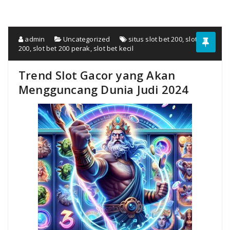
admin
Uncategorized
situs slot bet 200
,
slot bet
200
,
slot bet 200 perak
,
slot bet kecil
Trend Slot Gacor yang Akan
Mengguncang Dunia Judi 2024