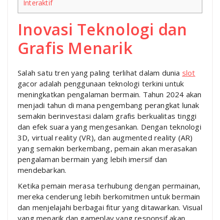
Interaktif
Inovasi Teknologi dan
Grafis Menarik
Salah satu tren yang paling terlihat dalam dunia
slot
gacor adalah penggunaan teknologi terkini untuk
meningkatkan pengalaman bermain. Tahun 2024 akan
menjadi tahun di mana pengembang perangkat lunak
semakin berinvestasi dalam grafis berkualitas tinggi
dan efek suara yang mengesankan. Dengan teknologi
3D, virtual reality (VR), dan augmented reality (AR)
yang semakin berkembang, pemain akan merasakan
pengalaman bermain yang lebih imersif dan
mendebarkan.
Ketika pemain merasa terhubung dengan permainan,
mereka cenderung lebih berkomitmen untuk bermain
dan menjelajahi berbagai fitur yang ditawarkan. Visual
yang menarik dan gameplay yang responsif akan