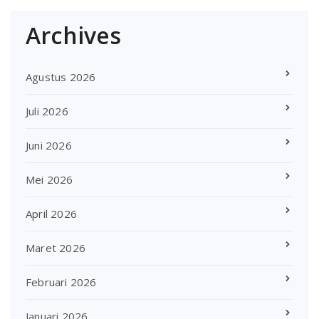
Archives
Agustus 2026
Juli 2026
Juni 2026
Mei 2026
April 2026
Maret 2026
Februari 2026
Januari 2026