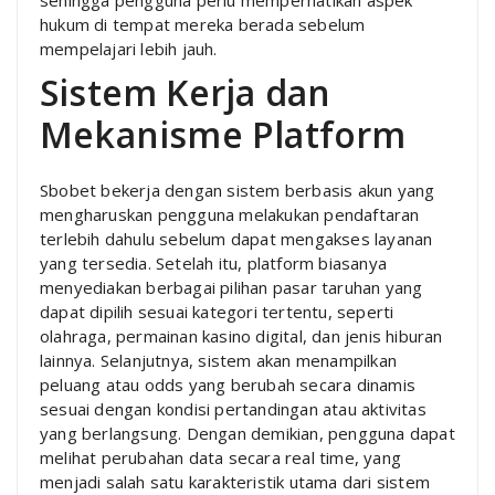
hukum di tempat mereka berada sebelum
mempelajari lebih jauh.
Sistem Kerja dan
Mekanisme Platform
Sbobet bekerja dengan sistem berbasis akun yang
mengharuskan pengguna melakukan pendaftaran
terlebih dahulu sebelum dapat mengakses layanan
yang tersedia. Setelah itu, platform biasanya
menyediakan berbagai pilihan pasar taruhan yang
dapat dipilih sesuai kategori tertentu, seperti
olahraga, permainan kasino digital, dan jenis hiburan
lainnya. Selanjutnya, sistem akan menampilkan
peluang atau odds yang berubah secara dinamis
sesuai dengan kondisi pertandingan atau aktivitas
yang berlangsung. Dengan demikian, pengguna dapat
melihat perubahan data secara real time, yang
menjadi salah satu karakteristik utama dari sistem