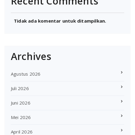
Recent Comments
Tidak ada komentar untuk ditampilkan.
Archives
Agustus 2026
Juli 2026
Juni 2026
Mei 2026
April 2026