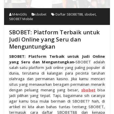
M4inG0ls
sbobet
Daftar SBOBET88
,
sbobet
,
SBOBET Mobile
SBOBET: Platform Terbaik untuk
Judi Online yang Seru dan
Menguntungkan
SBOBET: Platform Terbaik untuk Judi Online
yang Seru dan Menguntungkan-
SBOBET adalah
salah satu platform judi online yang paling populer di
dunia, terutama di kalangan para pecinta taruhan
olahraga dan permainan kasino. Jika kamu mencari
situs yang menawarkan beragam permainan menarik
dengan peluang menang yang besar,
sbobet
bisa
jadi pilihan yang tepat. Tapi, bagaimana sih caranya
agar kamu bisa mulai bermain di SBOBET? Nah, di
artikel ini kita akan bahas tuntas tentang SBOBET,
termasuk cara daftar SBOBET88 dan kenapa