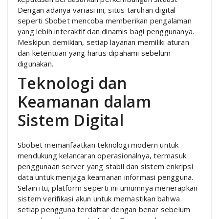
Dengan adanya variasi ini, situs taruhan digital
seperti Sbobet mencoba memberikan pengalaman
yang lebih interaktif dan dinamis bagi penggunanya.
Meskipun demikian, setiap layanan memiliki aturan
dan ketentuan yang harus dipahami sebelum
digunakan.
Teknologi dan
Keamanan dalam
Sistem Digital
Sbobet memanfaatkan teknologi modern untuk
mendukung kelancaran operasionalnya, termasuk
penggunaan server yang stabil dan sistem enkripsi
data untuk menjaga keamanan informasi pengguna.
Selain itu, platform seperti ini umumnya menerapkan
sistem verifikasi akun untuk memastikan bahwa
setiap pengguna terdaftar dengan benar sebelum