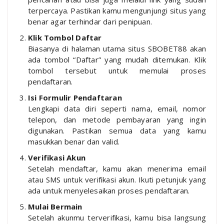
terpercaya. Pastikan kamu mengunjungi situs yang
benar agar terhindar dari penipuan.
Klik Tombol Daftar
Biasanya di halaman utama situs SBOBET88 akan
ada tombol “Daftar” yang mudah ditemukan. Klik
tombol tersebut untuk memulai proses
pendaftaran.
Isi Formulir Pendaftaran
Lengkapi data diri seperti nama, email, nomor
telepon, dan metode pembayaran yang ingin
digunakan. Pastikan semua data yang kamu
masukkan benar dan valid.
Verifikasi Akun
Setelah mendaftar, kamu akan menerima email
atau SMS untuk verifikasi akun. Ikuti petunjuk yang
ada untuk menyelesaikan proses pendaftaran.
Mulai Bermain
Setelah akunmu terverifikasi, kamu bisa langsung