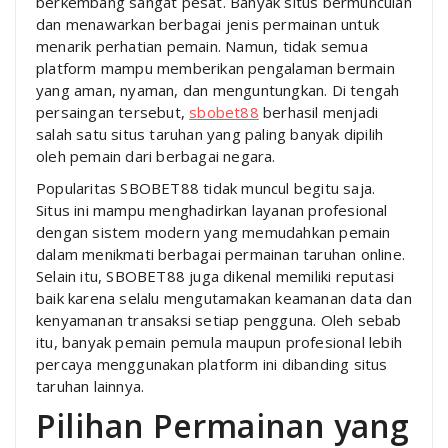
berkembang sangat pesat. Banyak situs bermunculan
dan menawarkan berbagai jenis permainan untuk
menarik perhatian pemain. Namun, tidak semua
platform mampu memberikan pengalaman bermain
yang aman, nyaman, dan menguntungkan. Di tengah
persaingan tersebut,
sbobet88
berhasil menjadi
salah satu situs taruhan yang paling banyak dipilih
oleh pemain dari berbagai negara.
Popularitas SBOBET88 tidak muncul begitu saja.
Situs ini mampu menghadirkan layanan profesional
dengan sistem modern yang memudahkan pemain
dalam menikmati berbagai permainan taruhan online.
Selain itu, SBOBET88 juga dikenal memiliki reputasi
baik karena selalu mengutamakan keamanan data dan
kenyamanan transaksi setiap pengguna. Oleh sebab
itu, banyak pemain pemula maupun profesional lebih
percaya menggunakan platform ini dibanding situs
taruhan lainnya.
Pilihan Permainan yang