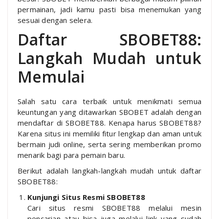
permainan, jadi kamu pasti bisa menemukan yang
sesuai dengan selera.
Daftar SBOBET88:
Langkah Mudah untuk
Memulai
Salah satu cara terbaik untuk menikmati semua
keuntungan yang ditawarkan SBOBET adalah dengan
mendaftar di SBOBET88. Kenapa harus SBOBET88?
Karena situs ini memiliki fitur lengkap dan aman untuk
bermain judi online, serta sering memberikan promo
menarik bagi para pemain baru.
Berikut adalah langkah-langkah mudah untuk daftar
SBOBET88:
Kunjungi Situs Resmi SBOBET88
Cari situs resmi SBOBET88 melalui mesin
pencarian atau bisa juga melalui link yang sudah