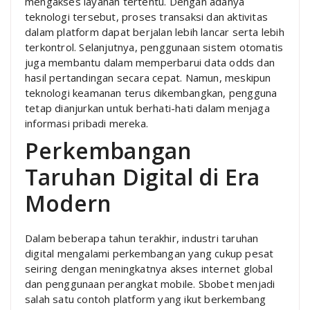
mengakses layanan tertentu. Dengan adanya
teknologi tersebut, proses transaksi dan aktivitas
dalam platform dapat berjalan lebih lancar serta lebih
terkontrol. Selanjutnya, penggunaan sistem otomatis
juga membantu dalam memperbarui data odds dan
hasil pertandingan secara cepat. Namun, meskipun
teknologi keamanan terus dikembangkan, pengguna
tetap dianjurkan untuk berhati-hati dalam menjaga
informasi pribadi mereka.
Perkembangan
Taruhan Digital di Era
Modern
Dalam beberapa tahun terakhir, industri taruhan
digital mengalami perkembangan yang cukup pesat
seiring dengan meningkatnya akses internet global
dan penggunaan perangkat mobile. Sbobet menjadi
salah satu contoh platform yang ikut berkembang