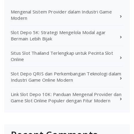
Mengenal Sistem Provider dalam Industri Game
Modern
Slot Depo 5K: Strategi Mengelola Modal agar
Bermain Lebih Bijak
Situs Slot Thailand Terlengkap untuk Pecinta Slot
Online
Slot Depo QRIS dan Perkembangan Teknologi dalam
Industri Game Online Modern
Link Slot Depo 10K: Panduan Mengenal Provider dan
Game Slot Online Populer dengan Fitur Modern