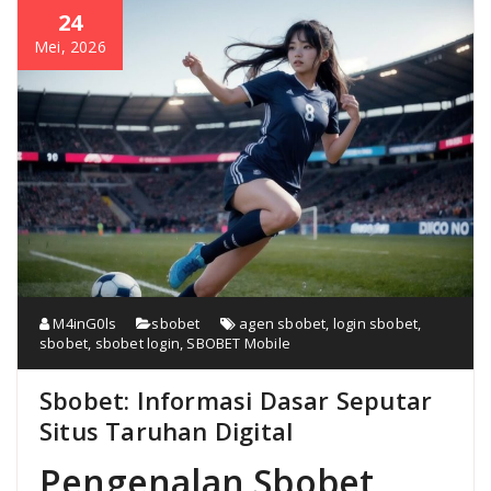
24
Mei, 2026
M4inG0ls
sbobet
agen sbobet
,
login sbobet
,
sbobet
,
sbobet login
,
SBOBET Mobile
Sbobet: Informasi Dasar Seputar
Situs Taruhan Digital
Pengenalan Sbobet