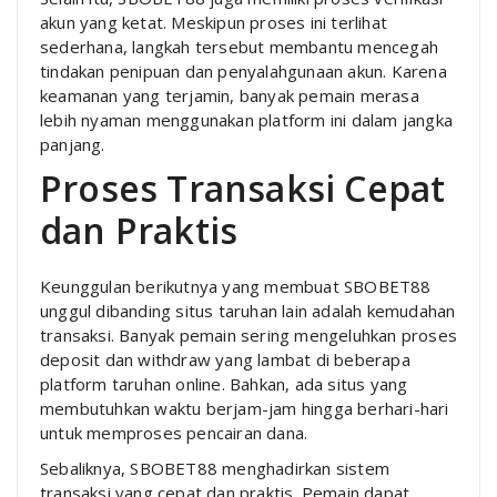
akun yang ketat. Meskipun proses ini terlihat
sederhana, langkah tersebut membantu mencegah
tindakan penipuan dan penyalahgunaan akun. Karena
keamanan yang terjamin, banyak pemain merasa
lebih nyaman menggunakan platform ini dalam jangka
panjang.
Proses Transaksi Cepat
dan Praktis
Keunggulan berikutnya yang membuat SBOBET88
unggul dibanding situs taruhan lain adalah kemudahan
transaksi. Banyak pemain sering mengeluhkan proses
deposit dan withdraw yang lambat di beberapa
platform taruhan online. Bahkan, ada situs yang
membutuhkan waktu berjam-jam hingga berhari-hari
untuk memproses pencairan dana.
Sebaliknya, SBOBET88 menghadirkan sistem
transaksi yang cepat dan praktis. Pemain dapat