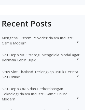
Recent Posts
Mengenal Sistem Provider dalam Industri
Game Modern
Slot Depo 5K: Strategi Mengelola Modal agar
Bermain Lebih Bijak
Situs Slot Thailand Terlengkap untuk Pecinta
Slot Online
Slot Depo QRIS dan Perkembangan
Teknologi dalam Industri Game Online
Modern