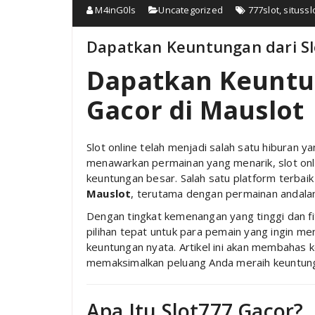
M4inG0ls
Uncategorized
777slot
,
situssl
Dapatkan Keuntungan dari Sl
Dapatkan Keuntun
Gacor di Mauslot
Slot online telah menjadi salah satu hiburan y
menawarkan permainan yang menarik, slot onl
keuntungan besar. Salah satu platform terbai
Mauslot
, terutama dengan permainan andala
Dengan tingkat kemenangan yang tinggi dan fit
pilihan tepat untuk para pemain yang ingin 
keuntungan nyata. Artikel ini akan membahas k
memaksimalkan peluang Anda meraih keuntun
Apa Itu Slot777 Gacor?