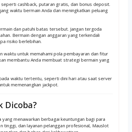
eperti cashback, putaran gratis, dan bonus deposit.
ang waktu bermain Anda dan meningkatkan peluang
rmain dan patuhi batas tersebut. Jangan tergoda
lahan. Bermain dengan anggaran yang terkendali
a risiko berlebihan.
n waktu untuk memahami pola pembayaran dan fitur
 akan membantu Anda membuat strategi bermain yang
a waktu tertentu, seperti dini hari atau saat server
untuk memenangkan jackpot.
k Dicoba?
aya yang menawarkan berbagai keuntungan bagi para
 tinggi, dan layanan pelanggan profesional, Mauslot