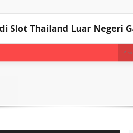
di Slot Thailand Luar Negeri 
Search
for: