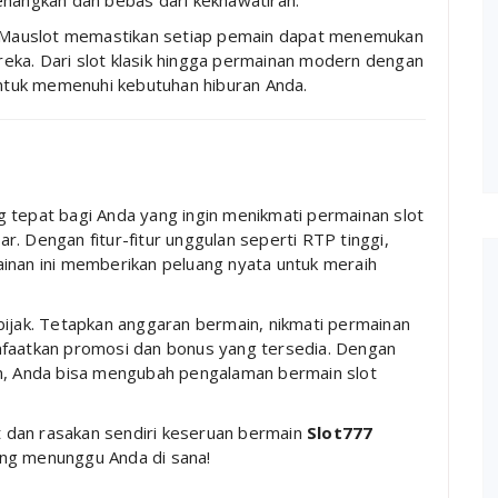
angkan dan bebas dari kekhawatiran.
di Mauslot memastikan setiap pemain dapat menemukan
eka. Dari slot klasik hingga permainan modern dengan
 untuk memenuhi kebutuhan hiburan Anda.
ng tepat bagi Anda yang ingin menikmati permainan slot
. Dengan fitur-fitur unggulan seperti RTP tinggi,
inan ini memberikan peluang nyata untuk meraih
bijak. Tetapkan anggaran bermain, nikmati permainan
nfaatkan promosi dan bonus yang tersedia. Dengan
an, Anda bisa mengubah pengalaman bermain slot
ot dan rasakan sendiri keseruan bermain
Slot777
ang menunggu Anda di sana!