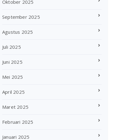
Oktober 2025
September 2025
Agustus 2025
Juli 2025
Juni 2025
Mei 2025
April 2025
Maret 2025
Februari 2025
Januari 2025