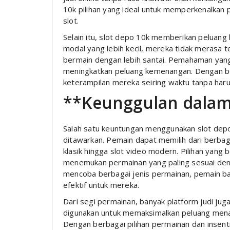
10k pilihan yang ideal untuk memperkenalka
slot.
Selain itu, slot depo 10k memberikan peluang 
modal yang lebih kecil, mereka tidak merasa 
bermain dengan lebih santai. Pemahaman yang 
meningkatkan peluang kemenangan. Dengan b
keterampilan mereka seiring waktu tanpa harus
**Keunggulan dalam
Salah satu keuntungan menggunakan slot depo
ditawarkan. Pemain dapat memilih dari berbag
klasik hingga slot video modern. Pilihan yang
menemukan permainan yang paling sesuai de
mencoba berbagai jenis permainan, pemain ba
efektif untuk mereka.
Dari segi permainan, banyak platform judi j
digunakan untuk memaksimalkan peluang menan
Dengan berbagai pilihan permainan dan insen