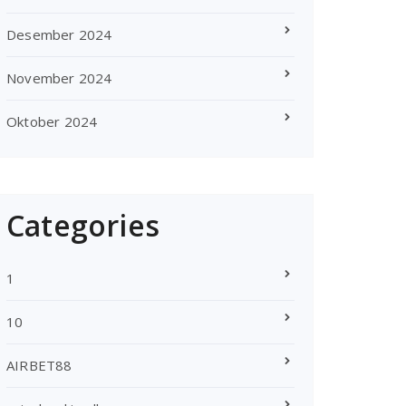
Desember 2024
November 2024
Oktober 2024
Categories
1
10
AIRBET88