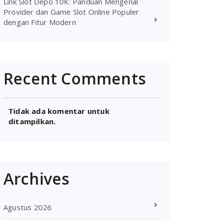
Link Slot Depo 10K: Panduan Mengenal
Provider dan Game Slot Online Populer
dengan Fitur Modern
Recent Comments
Tidak ada komentar untuk
ditampilkan.
Archives
Agustus 2026