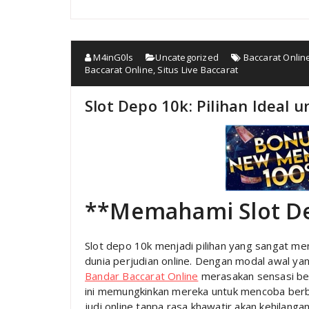
M4inG0ls
Uncategorized
Baccarat Onlin
Baccarat Online
,
Situs Live Baccarat
Slot Depo 10k: Pilihan Ideal 
**Memahami Slot D
Slot depo 10k menjadi pilihan yang sangat men
dunia perjudian online. Dengan modal awal yan
Bandar Baccarat Online
merasakan sensasi ber
ini memungkinkan mereka untuk mencoba berbag
judi online tanpa rasa khawatir akan kehilang