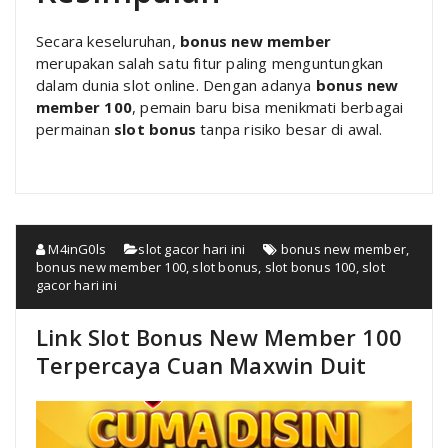
Secara keseluruhan,
bonus new member
merupakan salah satu fitur paling menguntungkan
dalam dunia slot online. Dengan adanya
bonus new
member 100
, pemain baru bisa menikmati berbagai
permainan
slot bonus
tanpa risiko besar di awal.
M4inG0ls
slot gacor hari ini
bonus new member
,
bonus new member 100
,
slot bonus
,
slot bonus 100
,
slot
gacor hari ini
Link Slot Bonus New Member 100
Terpercaya Cuan Maxwin Duit