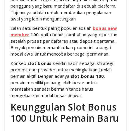
pengguna yang baru mendaftar di sebuah platform.
Tujuannya adalah untuk memberikan pengalaman
awal yang lebih menguntungkan.
Salah satu bentuk paling populer adalah
bonus new
member
100
, yaitu bonus tambahan yang diberikan
setelah proses pendaftaran atau deposit pertama.
Banyak pemain memanfaatkan promo ini sebagai
modal awal untuk mencoba berbagai permainan.
Konsep
slot bonus
sendiri hadir sebagai strategi
promosi dari provider untuk meningkatkan jumlah
pemain aktif. Dengan adanya
slot bonus 100
,
pemain memiliki peluang lebih besar untuk
merasakan sensasi bermain tanpa harus
mengeluarkan modal besar di awal.
Keunggulan Slot Bonus
100 Untuk Pemain Baru