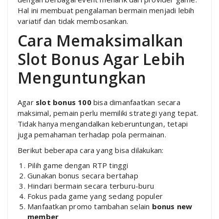
Hal ini membuat pengalaman bermain menjadi lebih
variatif dan tidak membosankan.
Cara Memaksimalkan
Slot Bonus Agar Lebih
Menguntungkan
Agar
slot bonus 100
bisa dimanfaatkan secara
maksimal, pemain perlu memiliki strategi yang tepat.
Tidak hanya mengandalkan keberuntungan, tetapi
juga pemahaman terhadap pola permainan.
Berikut beberapa cara yang bisa dilakukan:
Pilih game dengan RTP tinggi
Gunakan bonus secara bertahap
Hindari bermain secara terburu-buru
Fokus pada game yang sedang populer
Manfaatkan promo tambahan selain
bonus new
member