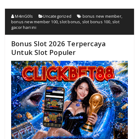
M4inG0ls
Uncategorized
bonus new member
,
bonus new member 100
,
slot bonus
,
slot bonus 100
,
slot
gacor hari ini
Bonus Slot 2026 Terpercaya
Untuk Slot Populer