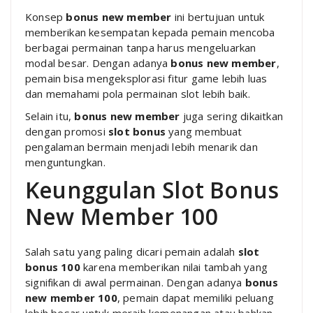
Konsep
bonus new member
ini bertujuan untuk
memberikan kesempatan kepada pemain mencoba
berbagai permainan tanpa harus mengeluarkan
modal besar. Dengan adanya
bonus new member
,
pemain bisa mengeksplorasi fitur game lebih luas
dan memahami pola permainan slot lebih baik.
Selain itu,
bonus new member
juga sering dikaitkan
dengan promosi
slot bonus
yang membuat
pengalaman bermain menjadi lebih menarik dan
menguntungkan.
Keunggulan Slot Bonus
New Member 100
Salah satu yang paling dicari pemain adalah
slot
bonus 100
karena memberikan nilai tambah yang
signifikan di awal permainan. Dengan adanya
bonus
new member 100
, pemain dapat memiliki peluang