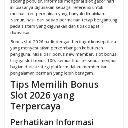
sedang populer. Informasi mengenai slot gacor hari
ini biasanya digunakan sebagai referensi untuk
melihat tren permainan yang banyak dimainkan.
Namun, hasil dari setiap permainan tetap bergantung
pada sistem yang digunakan dan tidak dapat
dipastikan.
Bonus slot 2026 hadir dengan berbagai konsep baru
yang menyesuaikan perkembangan kebutuhan
pengguna. Mulai dari bonus new member, slot bonus,
hingga slot bonus 100, semua fitur tersebut menjadi
bagian dari strategi platform dalam memberikan
pengalaman bermain yang lebih beragam.
Tips Memilih Bonus
Slot 2026 yang
Terpercaya
Perhatikan Informasi