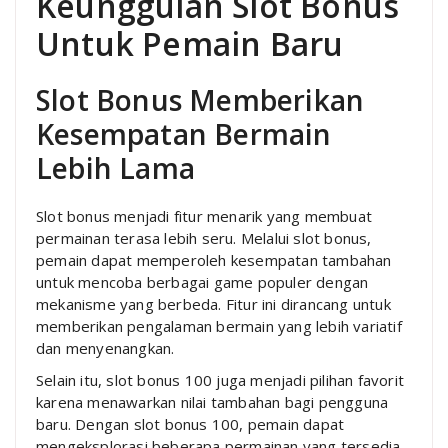
Keunggulan Slot Bonus
Untuk Pemain Baru
Slot Bonus Memberikan
Kesempatan Bermain
Lebih Lama
Slot bonus menjadi fitur menarik yang membuat
permainan terasa lebih seru. Melalui slot bonus,
pemain dapat memperoleh kesempatan tambahan
untuk mencoba berbagai game populer dengan
mekanisme yang berbeda. Fitur ini dirancang untuk
memberikan pengalaman bermain yang lebih variatif
dan menyenangkan.
Selain itu, slot bonus 100 juga menjadi pilihan favorit
karena menawarkan nilai tambahan bagi pengguna
baru. Dengan slot bonus 100, pemain dapat
mengeksplorasi beberapa permainan yang tersedia