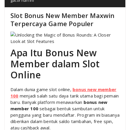
gacor hari ini
Slot Bonus New Member Maxwin
Terpercaya Game Populer
Apa Itu Bonus New
Member dalam Slot
Online
Dalam dunia game slot online,
bonus new member
100
menjadi salah satu daya tarik utama bagi pemain
baru. Banyak platform menawarkan
bonus new
member 100
sebagai bentuk sambutan untuk
pengguna yang baru mendaftar. Program ini biasanya
diberikan dalam bentuk saldo tambahan, free spin,
atau cashback awal.