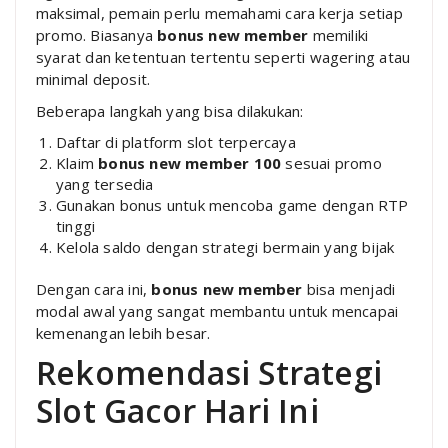
maksimal, pemain perlu memahami cara kerja setiap
promo. Biasanya
bonus new member
memiliki
syarat dan ketentuan tertentu seperti wagering atau
minimal deposit.
Beberapa langkah yang bisa dilakukan:
Daftar di platform slot terpercaya
Klaim
bonus new member 100
sesuai promo
yang tersedia
Gunakan bonus untuk mencoba game dengan RTP
tinggi
Kelola saldo dengan strategi bermain yang bijak
Dengan cara ini,
bonus new member
bisa menjadi
modal awal yang sangat membantu untuk mencapai
kemenangan lebih besar.
Rekomendasi Strategi
Slot Gacor Hari Ini