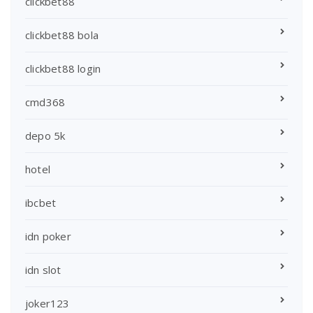
clickbet88
clickbet88 bola
clickbet88 login
cmd368
depo 5k
hotel
ibcbet
idn poker
idn slot
joker123