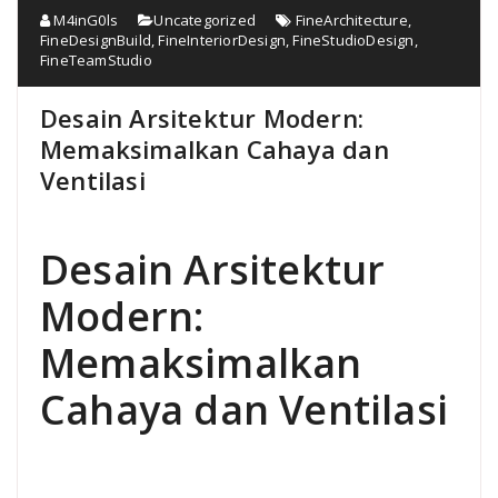
M4inG0ls
Uncategorized
FineArchitecture
,
FineDesignBuild
,
FineInteriorDesign
,
FineStudioDesign
,
FineTeamStudio
Desain Arsitektur Modern:
Memaksimalkan Cahaya dan
Ventilasi
Desain Arsitektur
Modern:
Memaksimalkan
Cahaya dan Ventilasi