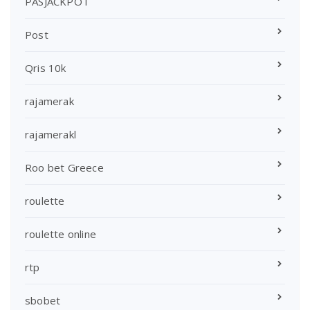
PASJACKPOT
Post
Qris 10k
rajamerak
rajamerakl
Roo bet Greece
roulette
roulette online
rtp
sbobet