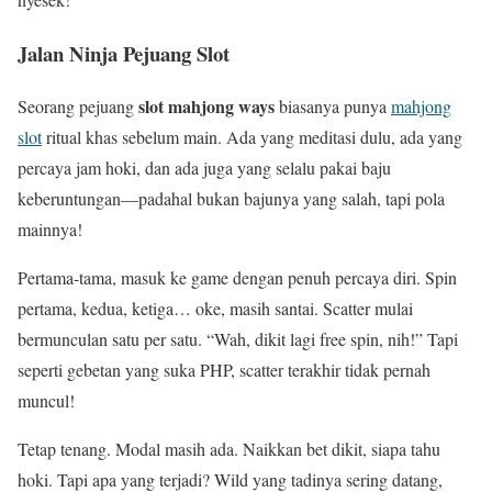
Jalan Ninja Pejuang Slot
slot mahjong ways
Seorang pejuang
biasanya punya
mahjong
slot
ritual khas sebelum main. Ada yang meditasi dulu, ada yang
percaya jam hoki, dan ada juga yang selalu pakai baju
keberuntungan—padahal bukan bajunya yang salah, tapi pola
mainnya!
Pertama-tama, masuk ke game dengan penuh percaya diri. Spin
pertama, kedua, ketiga… oke, masih santai. Scatter mulai
bermunculan satu per satu. “Wah, dikit lagi free spin, nih!” Tapi
seperti gebetan yang suka PHP, scatter terakhir tidak pernah
muncul!
Tetap tenang. Modal masih ada. Naikkan bet dikit, siapa tahu
hoki. Tapi apa yang terjadi? Wild yang tadinya sering datang,