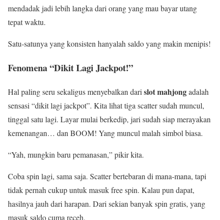
mendadak jadi lebih langka dari orang yang mau bayar utang
tepat waktu.
Satu-satunya yang konsisten hanyalah saldo yang makin menipis!
Fenomena “Dikit Lagi Jackpot!”
slot mahjong
Hal paling seru sekaligus menyebalkan dari
adalah
sensasi “dikit lagi jackpot”. Kita lihat tiga scatter sudah muncul,
tinggal satu lagi. Layar mulai berkedip, jari sudah siap merayakan
kemenangan… dan BOOM! Yang muncul malah simbol biasa.
“Yah, mungkin baru pemanasan,” pikir kita.
Coba spin lagi, sama saja. Scatter bertebaran di mana-mana, tapi
tidak pernah cukup untuk masuk free spin. Kalau pun dapat,
hasilnya jauh dari harapan. Dari sekian banyak spin gratis, yang
masuk saldo cuma receh.