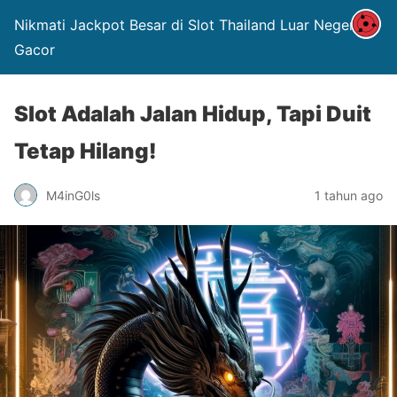
Nikmati Jackpot Besar di Slot Thailand Luar Negeri
Gacor
Slot Adalah Jalan Hidup, Tapi Duit
Tetap Hilang!
M4inG0ls
1 tahun ago