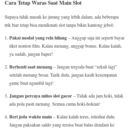
Cara Tetap Waras Saat Main Slot
Supaya tidak masuk ke jurang yang lebih dalam, ada beberapa
trik biar tetap bisa menikmati slot tanpa bikin kantong jebol:
Pakai modal yang rela hilang
– Anggap saja ini seperti bayar
tiket nonton film. Kalau menang, anggap bonus. Kalau kalah,
ya sudah, jangan baper!
Berhenti saat menang
– Jangan tergoda buat “sekali lagi”
setelah menang besar. Tarik dulu, jangan kasih kesempatan
game buat ngambil lagi!
Jangan percaya mitos slot gacor
– Tidak ada jam hoki, tidak
ada pola pasti menang. Semua cuma hoki-hokian!
Beri jeda waktu main
– Kalau kalah terus, istirahat dulu.
Jangan paksakan saldo yang tersisa buat balas dendam ke