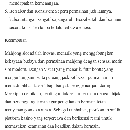
mendapatkan kemenangan.
Bersabar dan Konsisten: Seperti permainan judi lainnya,
keberuntungan sangat berpengaruh. Bersabarlah dan bermain
secara konsisten tanpa terlalu terbawa emosi.
Kesimpulan
Mahjong slot adalah inovasi menarik yang menggabungkan
kekayaan budaya dari permainan mahjong dengan sensasi mesin
slot modern. Dengan visual yang menarik, fitur bonus yang
menguntungkan, serta peluang jackpot besar, permainan ini
menjadi pilihan favorit bagi banyak penggemar judi daring.
Meskipun demikian, penting untuk selalu bermain dengan bijak
dan bertanggung jawab agar pengalaman bermain tetap
menyenangkan dan aman. Sebagai tambahan, pastikan memilih
platform kasino yang terpercaya dan berlisensi resmi untuk
memastikan keamanan dan keadilan dalam bermain.