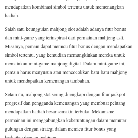
mendapatkan kombinasi simbol tertentu untuk memenangkan
hadiah.
Salah satu keunggulan mahjong slot adalah adanya fitur bonus
dan mini-game yang terinspirasi dari permainan mahjong asli.
Misalnya, pemain dapat memicu fitur bonus dengan mendapatkan
simbol tertentu, yang kemudian memungkinkan mereka untuk
memainkan mini-game mahjong digital. Dalam mini-game ini,
pemain harus menyusun atau mencocokkan batu-batu mahjong
untuk mendapatkan kemenangan tambahan.
Selain itu, mahjong slot sering dilengkapi dengan fitur jackpot
progresif dan pengganda kemenangan yang membuat peluang
mendapatkan hadiah besar semakin terbuka. Mekanisme
permainan ini menggabungkan keberuntungan dalam memutar
gulungan dengan strategi dalam memicu fitur bonus yang
berkaitan dengan mahjong.