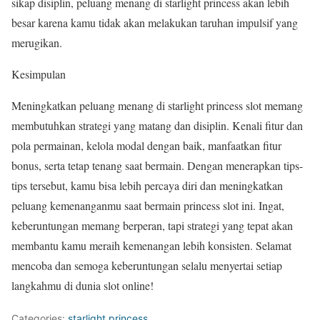
sikap disiplin, peluang menang di starlight princess akan lebih
besar karena kamu tidak akan melakukan taruhan impulsif yang
merugikan.
Kesimpulan
Meningkatkan peluang menang di starlight princess slot memang
membutuhkan strategi yang matang dan disiplin. Kenali fitur dan
pola permainan, kelola modal dengan baik, manfaatkan fitur
bonus, serta tetap tenang saat bermain. Dengan menerapkan tips-
tips tersebut, kamu bisa lebih percaya diri dan meningkatkan
peluang kemenanganmu saat bermain princess slot ini. Ingat,
keberuntungan memang berperan, tapi strategi yang tepat akan
membantu kamu meraih kemenangan lebih konsisten. Selamat
mencoba dan semoga keberuntungan selalu menyertai setiap
langkahmu di dunia slot online!
Categories:
starlight princess